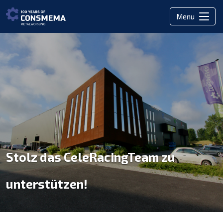
Menu
Stolz das CeleRacingTeam zu
unterstützen!