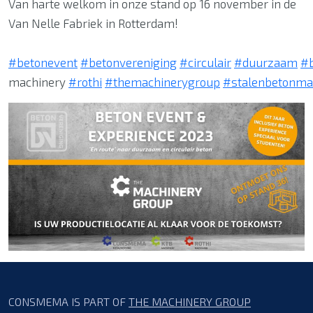
Van harte welkom in onze stand op 16 november in de
Van Nelle Fabriek in Rotterdam!
#betonevent
#betonvereniging
#circulair
#duurzaam
#
machinery
#rothi
#themachinerygroup
#stalenbetonma
CONSMEMA IS PART OF
THE MACHINERY GROUP