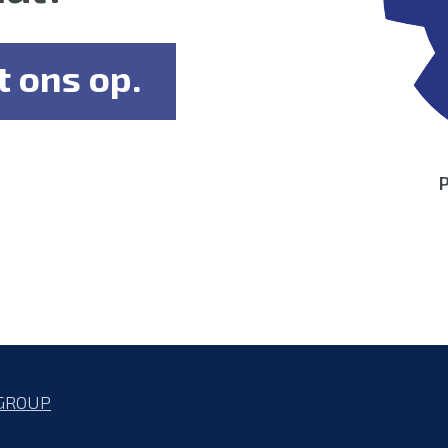
 ons op.
P
GROUP