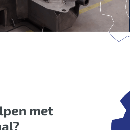
lpen met
al?