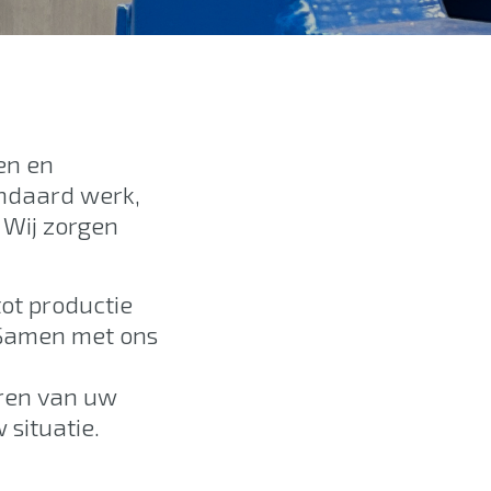
en en
andaard werk,
 Wij zorgen
tot productie
. Samen met ons
eren van uw
 situatie.