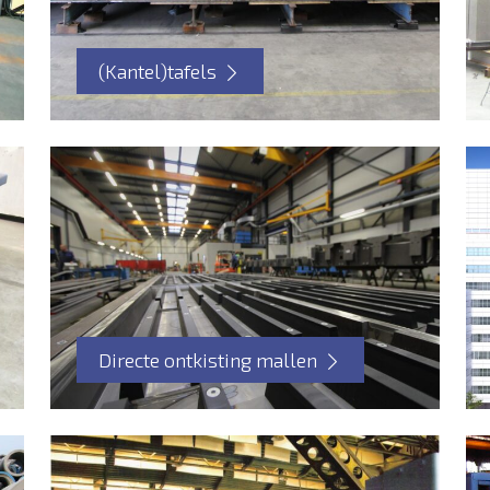
(Kantel)tafels
Directe ontkisting mallen