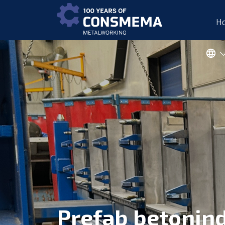
H
Prefab betonind