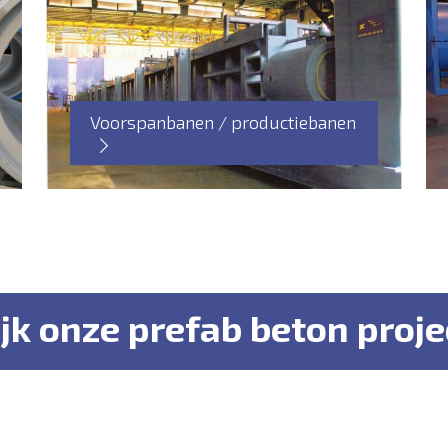
Voorspanbanen / productiebanen
jk onze prefab beton proj