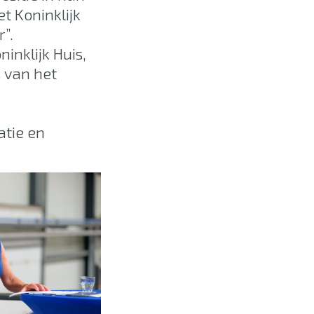
t Koninklijk
”.
inklijk Huis,
s van het
atie en