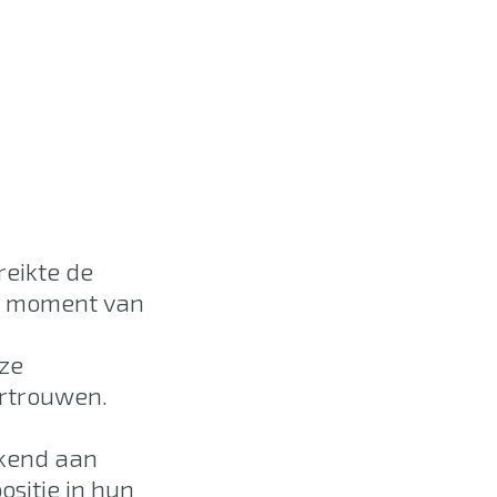
reikte de
en moment van
nze
ertrouwen.
ekend aan
sitie in hun