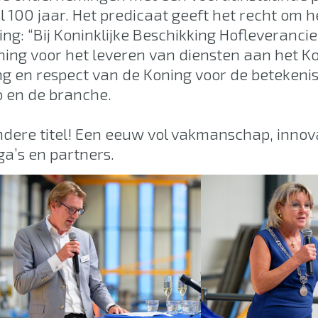
 100 jaar. Het predicaat geeft het recht om he
g: “Bij Koninklijke Beschikking Hofleverancier
ing voor het leveren van diensten aan het Kon
ng en respect van de Koning voor de betekeni
o en de branche.
ndere titel! Een eeuw vol vakmanschap, innov
a’s en partners.