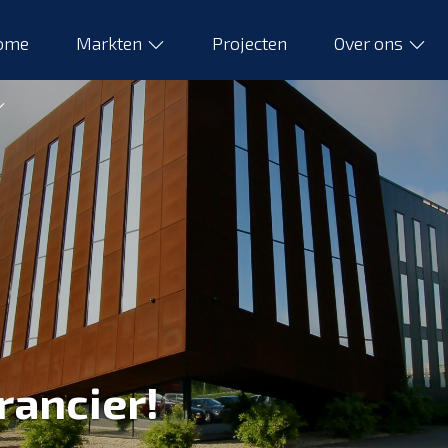
ome
Markten
Projecten
Over ons
rancier!