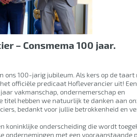
ier – Consmema 100 jaar.
 ons 100-jarig jubileum. Als kers op de taart 
et officiële predicaat Hofleverancier uit! E
00 jaar vakmanschap, ondernemerschap en
 titel hebben we natuurlijk te danken aan o
iers, bedankt voor jullie betrokkenheid en v
en koninklijke onderscheiding die wordt toeg
se ondernemingen met een vooraanstaande po