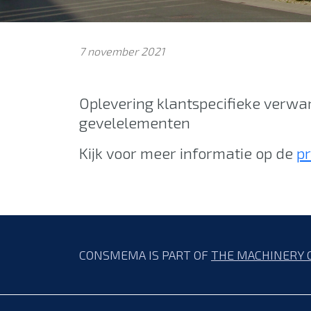
7 november 2021
Oplevering klantspecifieke verwa
gevelelementen
Kijk voor meer informatie op de
p
CONSMEMA IS PART OF
THE MACHINERY 