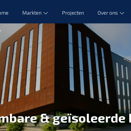
ome
Markten
Projecten
Over ons
mbare & geïsoleerde 