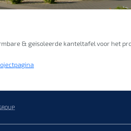
rmbare & geisoleerde kanteltafel voor het p
rojectpagina
GROUP