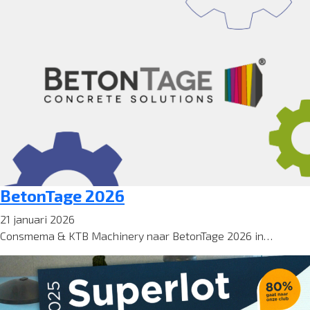
40
uur
per
week)
BetonTage 2026
21 januari 2026
Consmema & KTB Machinery naar BetonTage 2026 in…